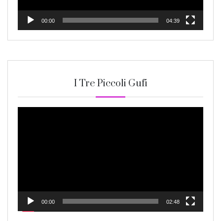
00:00
04:39
I Tre Piccoli Gufi
Video
Player
00:00
02:48