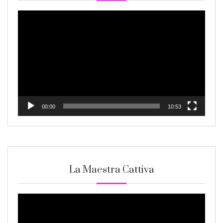
Video
Player
00:00
10:53
La Maestra Cattiva
Video
Player