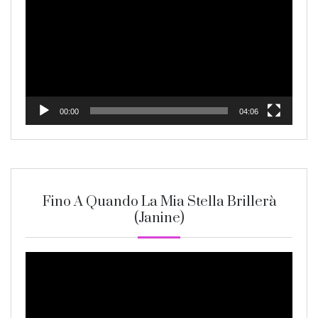
Player
00:00
04:06
Fino A Quando La Mia Stella Brillerà
(Janine)
Video
Player