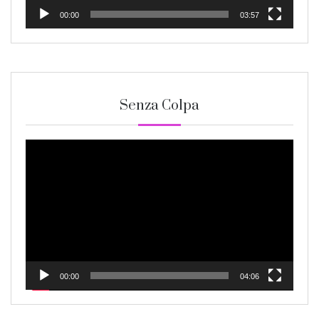
00:00
03:57
Senza Colpa
Video
Player
00:00
04:06