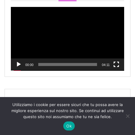
Video
Player
00:00
04:11
L’anno In Cui Imparai A Raccontare
Utilizziamo i cookie per essere sicuri che tu possa avere la
Storie
migliore esperienza sul nostro sito. Se continui ad utilizzare
questo sito noi assumiamo che tu ne sia felice.
Ok
Video