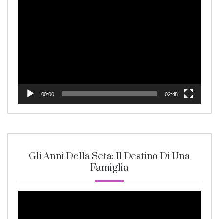
Video
Player
00:00
02:48
Gli Anni Della Seta: Il Destino Di Una
Famiglia
Video
Player