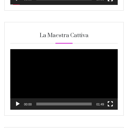
La Maestra Cattiva
Video
Player
00:00
01:49