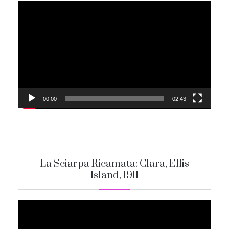
Video
Player
00:00
02:43
La Sciarpa Ricamata: Clara, Ellis
Island, 1911
Video
Player