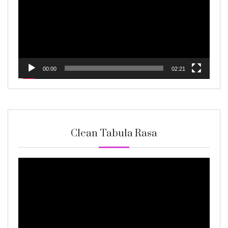
00:00
02:21
Clean Tabula Rasa
Video
Player