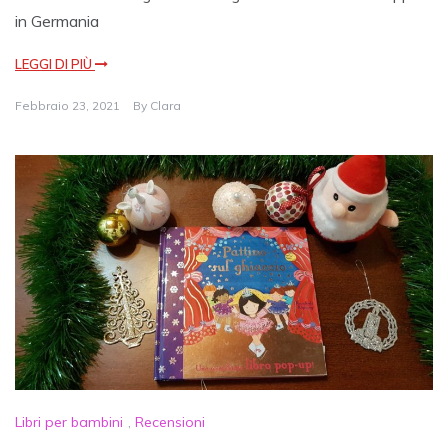
in Germania
LEGGI DI PIÙ
Febbraio 23, 2021
By
Clara
Libri per bambini
,
Recensioni