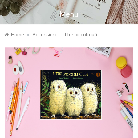
Menu
Home
»
Recensioni
»
I tre piccoli gufi