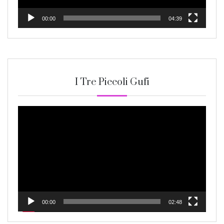
00:00
04:39
I Tre Piccoli Gufi
Video
Player
00:00
02:48