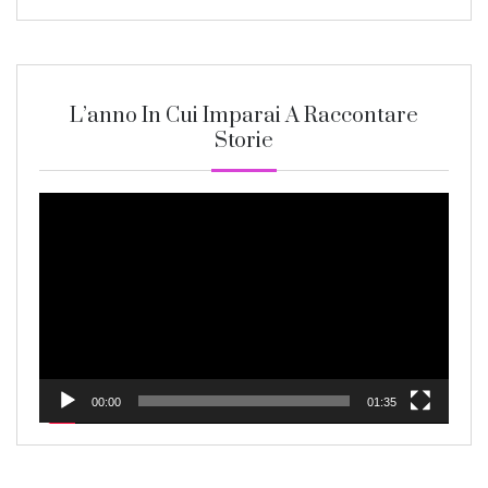
L’anno In Cui Imparai A Raccontare
Storie
Video
Player
00:00
01:35