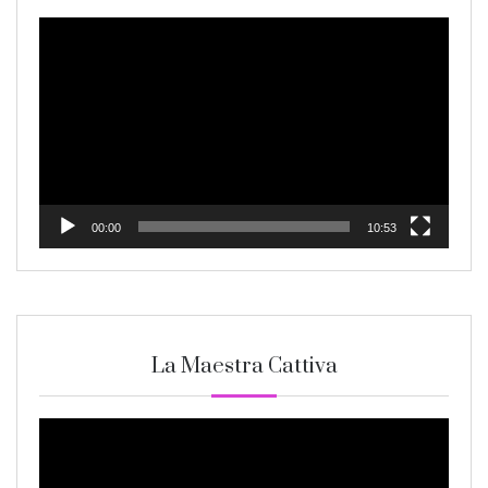
Video
Player
00:00
10:53
La Maestra Cattiva
Video
Player