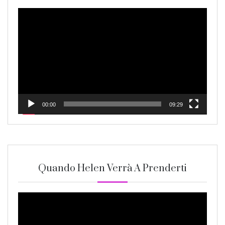
Video
Player
00:00
09:29
Quando Helen Verrà A Prenderti
Video
Player