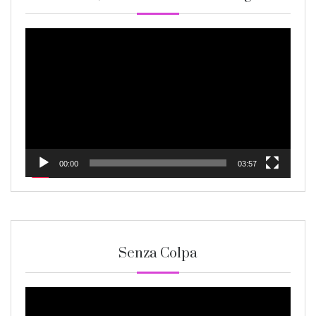
Video
Player
00:00
03:57
Senza Colpa
Video
Player