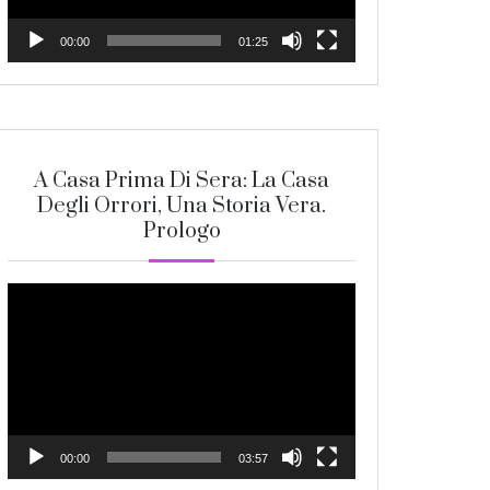
00:00
01:25
A Casa Prima Di Sera: La Casa
Degli Orrori, Una Storia Vera.
Prologo
Video
Player
00:00
03:57