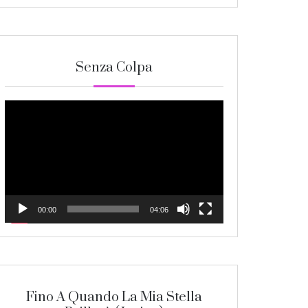
Senza Colpa
Video
Player
00:00
04:06
Fino A Quando La Mia Stella