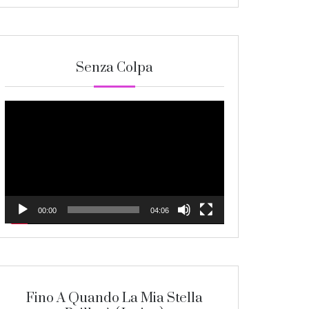
Senza Colpa
Video
Player
00:00
04:06
Fino A Quando La Mia Stella