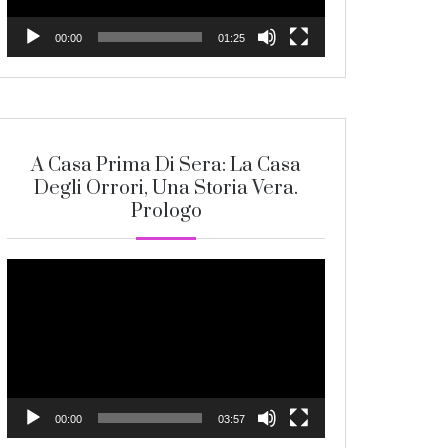
00:00
01:25
A Casa Prima Di Sera: La Casa
Degli Orrori, Una Storia Vera.
Prologo
Video
Player
00:00
03:57