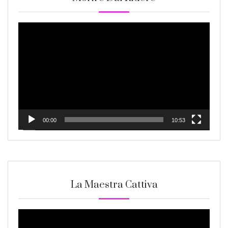
Video
Player
00:00
10:53
La Maestra Cattiva
Video
Player