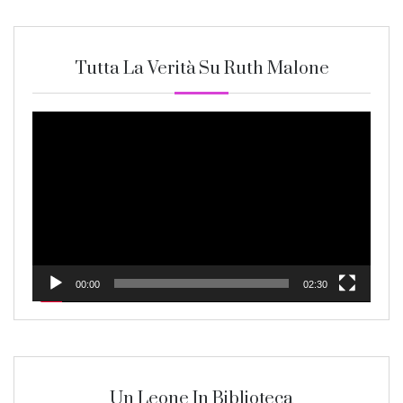
Tutta La Verità Su Ruth Malone
Video
Player
00:00
02:30
Un Leone In Biblioteca