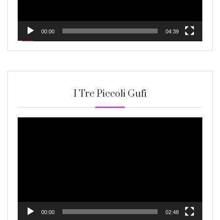
00:00
04:39
I Tre Piccoli Gufi
Video
Player
00:00
02:48