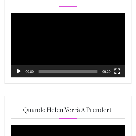
Video
Player
00:00
09:29
Quando Helen Verrà A Prenderti
Video
Player