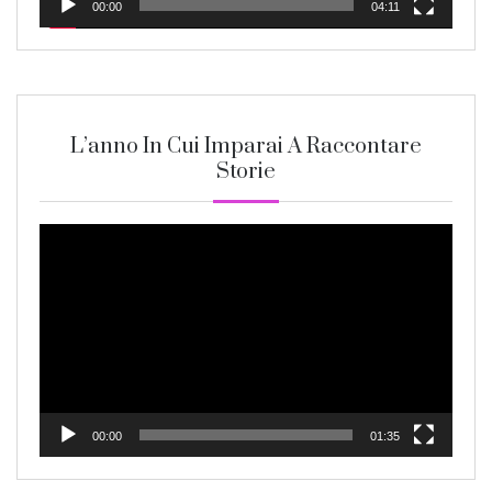
00:00
04:11
L’anno In Cui Imparai A Raccontare
Storie
Video
Player
00:00
01:35