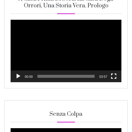
Orrori, Una Storia Vera. Prologo
Video
Player
00:00
03:57
Senza Colpa
Video