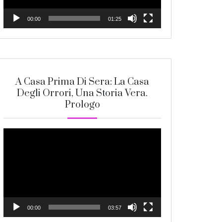
00:00
01:25
A Casa Prima Di Sera: La Casa
Degli Orrori, Una Storia Vera.
Prologo
Video
Player
00:00
03:57