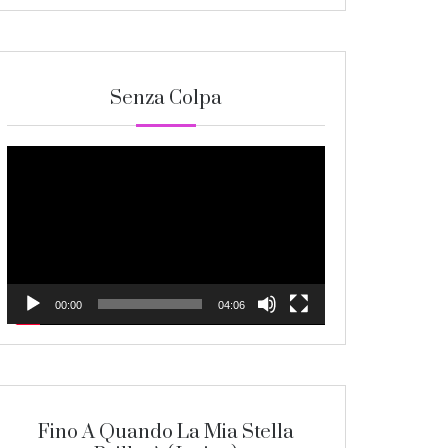
Senza Colpa
Video
Player
00:00
04:06
Fino A Quando La Mia Stella