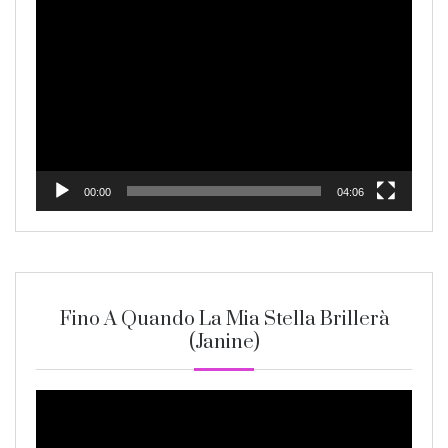
Video
Player
00:00
04:06
Fino A Quando La Mia Stella Brillerà
(Janine)
Video
Player