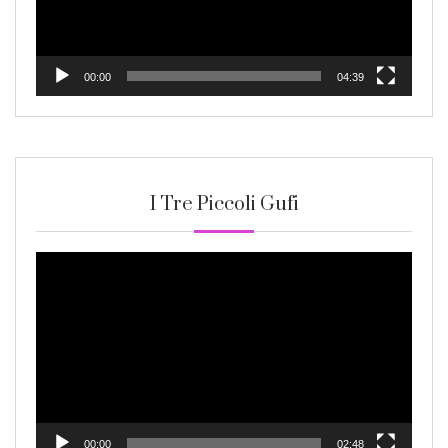
00:00
04:39
I Tre Piccoli Gufi
Video
Player
00:00
02:48