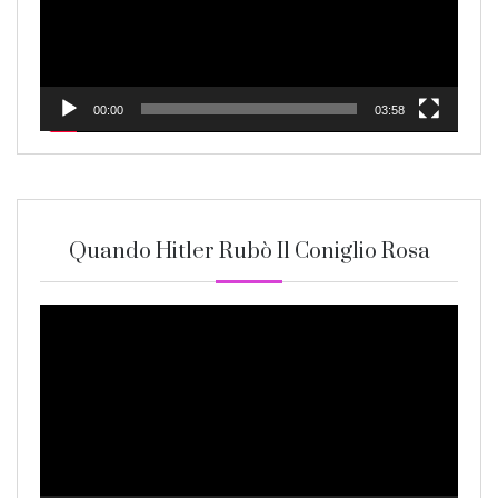
00:00
03:58
Quando Hitler Rubò Il Coniglio Rosa
Video
Player