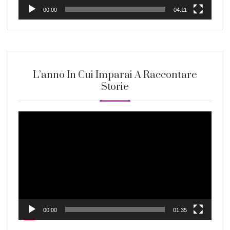
00:00
04:11
L’anno In Cui Imparai A Raccontare
Storie
Video
Player
00:00
01:35