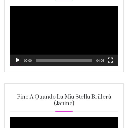
Video
Player
00:00
04:06
Fino A Quando La Mia Stella Brillerà
(Janine)
Video
Player