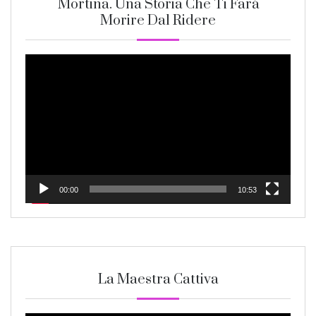
Mortina. Una Storia Che Ti Farà
Morire Dal Ridere
Video
Player
00:00
10:53
La Maestra Cattiva