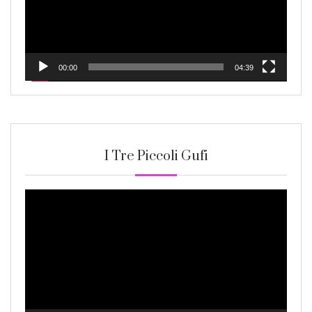
00:00
04:39
I Tre Piccoli Gufi
Video
Player