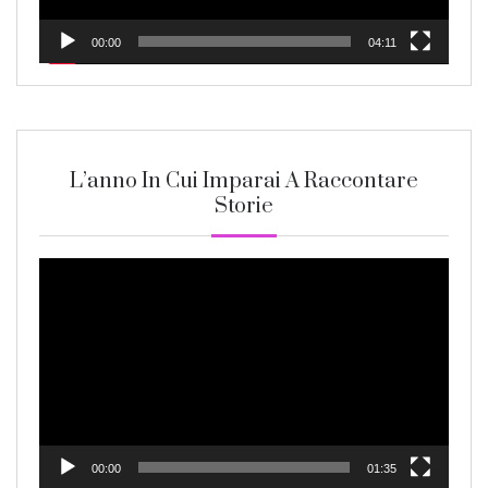
00:00
04:11
L’anno In Cui Imparai A Raccontare
Storie
Video
Player
00:00
01:35