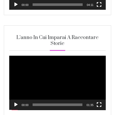
00:00
04:11
L’anno In Cui Imparai A Raccontare
Storie
Video
Player
00:00
01:35