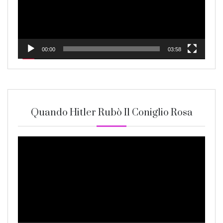
00:00
03:58
Quando Hitler Rubò Il Coniglio Rosa
Video
Player