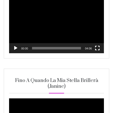
Video
Player
00:00
04:06
Fino A Quando La Mia Stella Brillerà
(Janine)
Video
Player