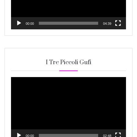
00:00
04:39
I Tre Piccoli Gufi
Video
Player
00:00
02:48