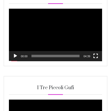
Video
Player
00:00
04:39
I Tre Piccoli Gufi
Video
Player