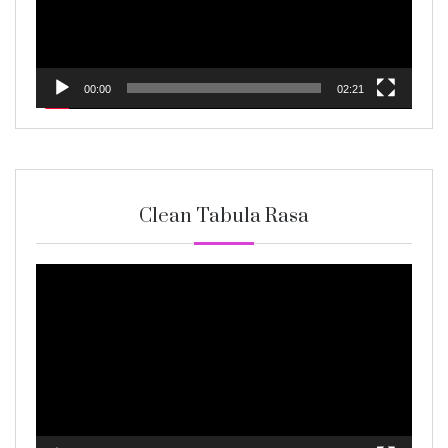
00:00
02:21
Clean Tabula Rasa
Video
Player