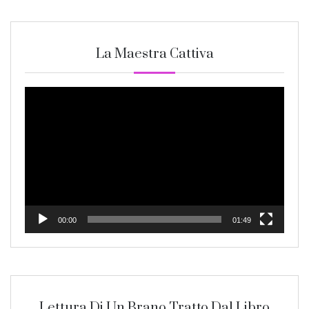
La Maestra Cattiva
Video
Player
00:00
01:49
Lettura Di Un Brano Tratto Dal Libro