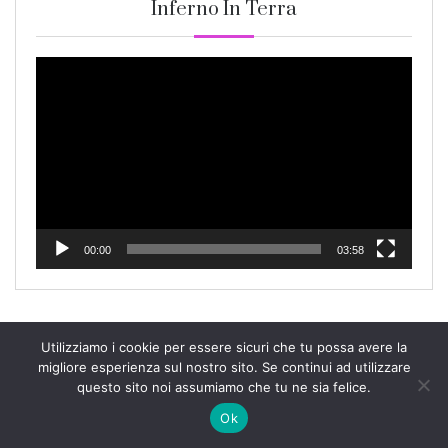
Inferno In Terra
Video
Player
00:00
03:58
Utilizziamo i cookie per essere sicuri che tu possa avere la
migliore esperienza sul nostro sito. Se continui ad utilizzare
Quando Hitler Rubò Il Coniglio Rosa
questo sito noi assumiamo che tu ne sia felice.
Ok
Video