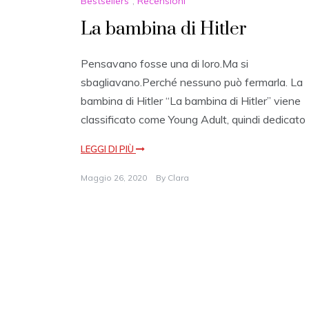
Bestsellers
,
Recensioni
La bambina di Hitler
Pensavano fosse una di loro.Ma si
sbagliavano.Perché nessuno può fermarla. La
bambina di Hitler “La bambina di Hitler” viene
classificato come Young Adult, quindi dedicato
LEGGI DI PIÙ
Maggio 26, 2020
By
Clara