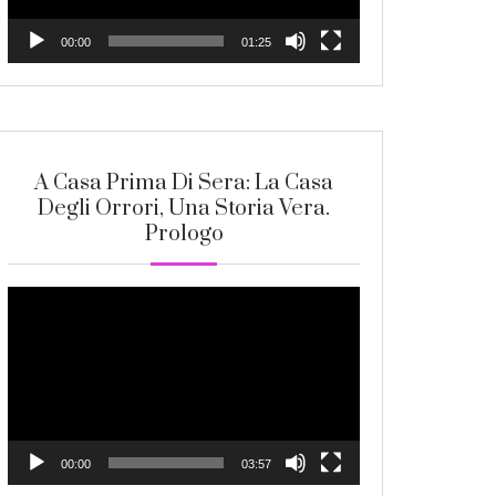
00:00
01:25
A Casa Prima Di Sera: La Casa
Degli Orrori, Una Storia Vera.
Prologo
Video
Player
00:00
03:57