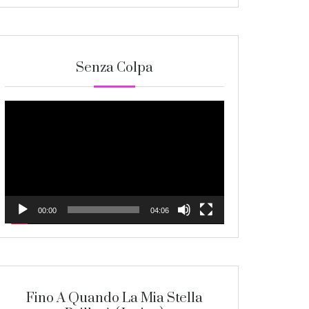
Senza Colpa
Video
Player
00:00
04:06
Fino A Quando La Mia Stella