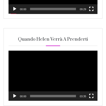
00:00
09:29
Quando Helen Verrà A Prenderti
Video
Player
00:00
03:35