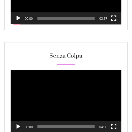
00:00
03:57
Senza Colpa
Video
Player
00:00
04:06