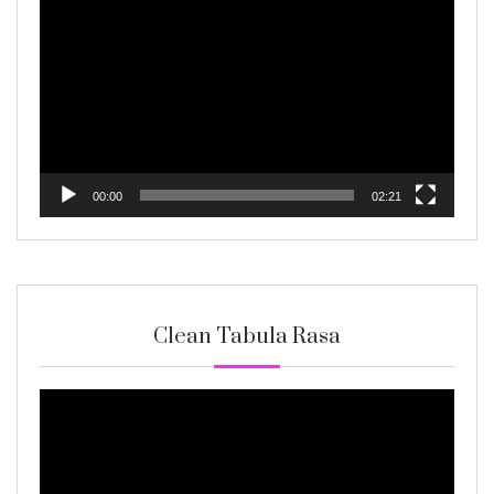
Player
00:00
02:21
Clean Tabula Rasa
Video
Player