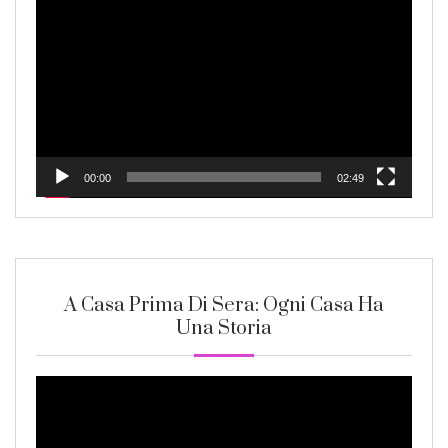
Player
00:00
02:49
A Casa Prima Di Sera: Ogni Casa Ha
Una Storia
Video
Player