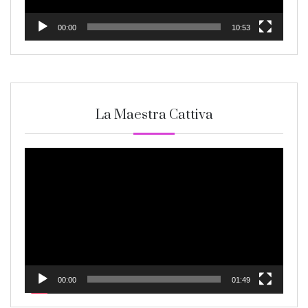
00:00
10:53
La Maestra Cattiva
Video
Player
00:00
01:49