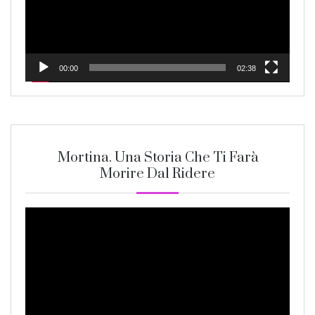
00:00
02:38
Mortina. Una Storia Che Ti Farà
Morire Dal Ridere
Video
Player