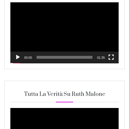
Video
Player
00:00
01:35
Tutta La Verità Su Ruth Malone
Video
Player