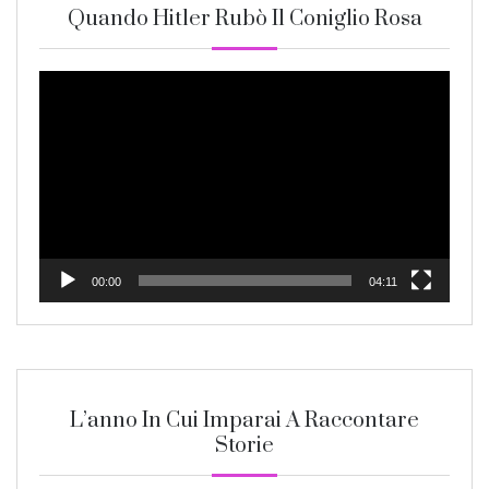
Quando Hitler Rubò Il Coniglio Rosa
Video
Player
00:00
04:11
L’anno In Cui Imparai A Raccontare
Storie