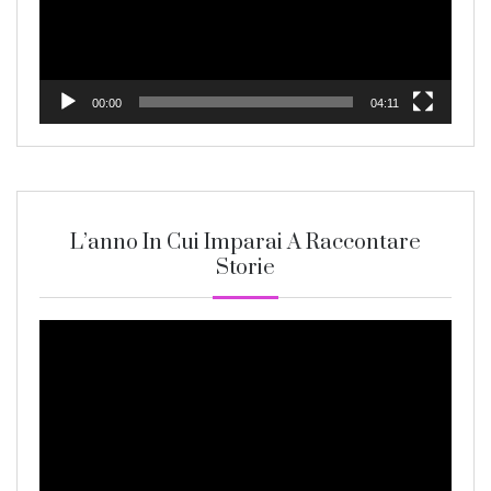
00:00
04:11
L’anno In Cui Imparai A Raccontare
Storie
Video
Player