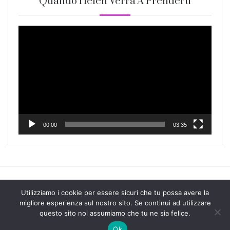
Quando Helen Verrà A Prenderti
Video
Player
00:00
03:35
Utilizziamo i cookie per essere sicuri che tu possa avere la
migliore esperienza sul nostro sito. Se continui ad utilizzare
questo sito noi assumiamo che tu ne sia felice.
Copyright All Rights Reserved 2025
Ok