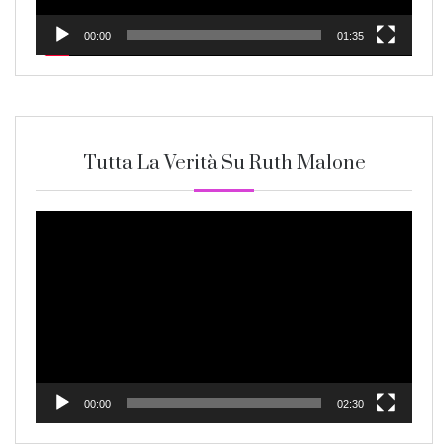
00:00
01:35
Tutta La Verità Su Ruth Malone
Video
Player
00:00
02:30