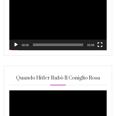
Player
00:00
03:58
Quando Hitler Rubò Il Coniglio Rosa
Video
Player