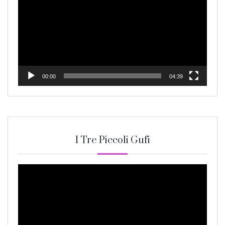
00:00
04:39
I Tre Piccoli Gufi
Video
Player