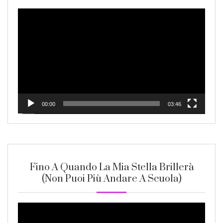
Video
Player
00:00
03:46
Fino A Quando La Mia Stella Brillerà
(non Puoi Più Andare A Scuola)
Video
Player