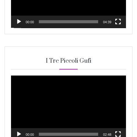
00:00
04:39
I Tre Piccoli Gufi
Video
Player
00:00
02:48