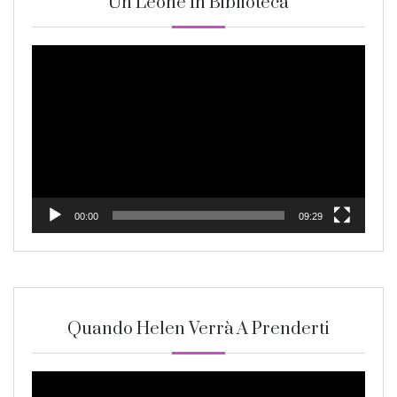
Un Leone In Biblioteca
Video
Player
00:00
09:29
Quando Helen Verrà A Prenderti
Video