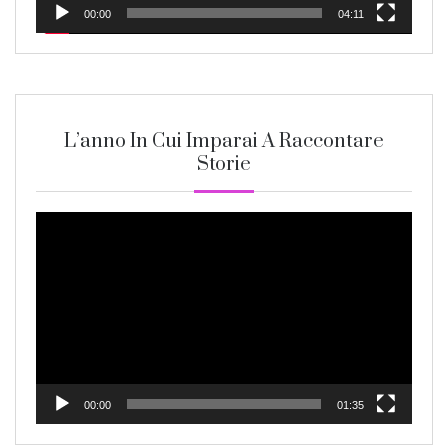
00:00
04:11
L’anno In Cui Imparai A Raccontare
Storie
Video
Player
00:00
01:35