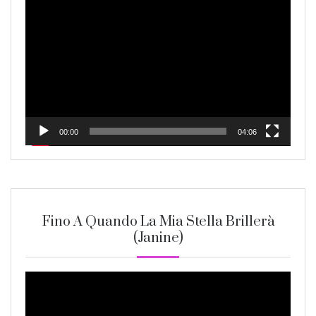
Video
Player
00:00
04:06
Fino A Quando La Mia Stella Brillerà
(Janine)
Video
Player