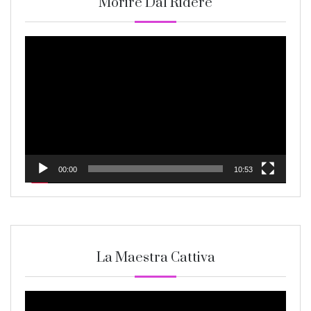
Morire Dal Ridere
Video
Player
00:00
10:53
La Maestra Cattiva
Video