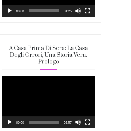
00:00
01:25
A Casa Prima Di Sera: La Casa
Degli Orrori, Una Storia Vera.
Prologo
Video
Player
00:00
03:57