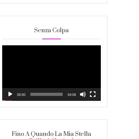
Senza Colpa
Video
Player
00:00
04:06
Fino A Quando La Mia Stella