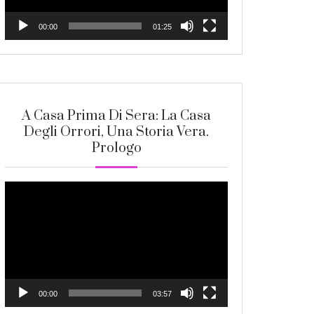
00:00
01:25
A Casa Prima Di Sera: La Casa
Degli Orrori, Una Storia Vera.
Prologo
Video
Player
00:00
03:57