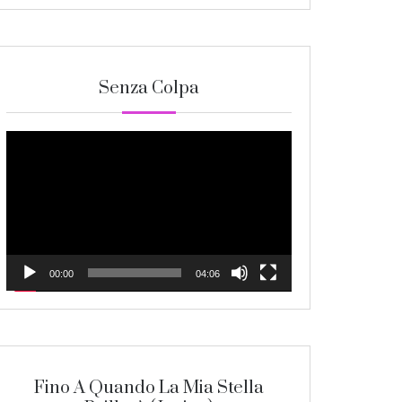
Senza Colpa
Video
Player
00:00
04:06
Fino A Quando La Mia Stella