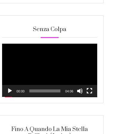
Senza Colpa
Video
Player
00:00
04:06
Fino A Quando La Mia Stella