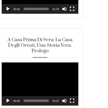
00:00
01:25
A Casa Prima Di Sera: La Casa
Degli Orrori, Una Storia Vera.
Prologo
Video
Player
00:00
03:57