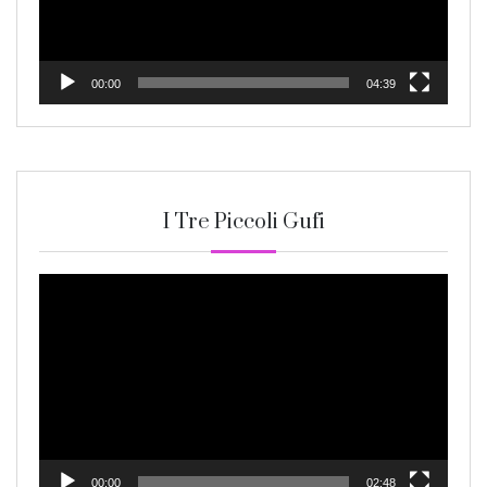
00:00
04:39
I Tre Piccoli Gufi
Video
Player
00:00
02:48