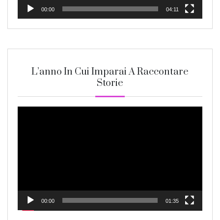
00:00
04:11
L’anno In Cui Imparai A Raccontare
Storie
Video
Player
00:00
01:35