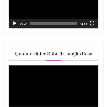
00:00
03:58
Quando Hitler Rubò Il Coniglio Rosa
Video
Player