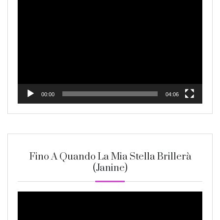
Video
Player
00:00
04:06
Fino A Quando La Mia Stella Brillerà
(Janine)
Video
Player