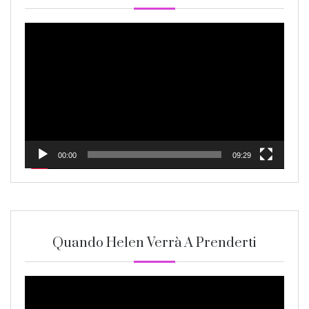
Video
Player
00:00
09:29
Quando Helen Verrà A Prenderti
Video
Player