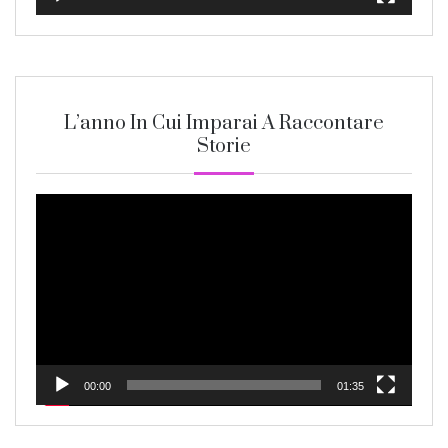
L’anno In Cui Imparai A Raccontare
Storie
Video
Player
00:00
01:35