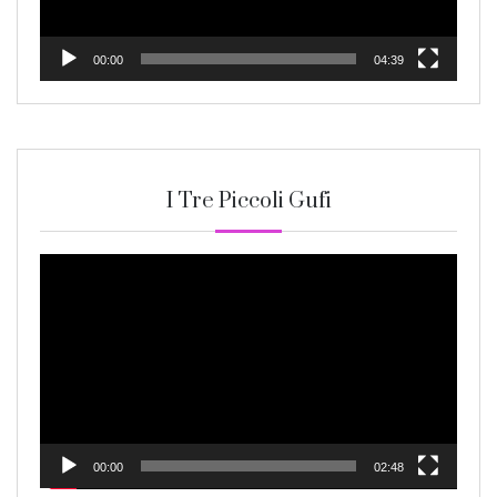
00:00
04:39
I Tre Piccoli Gufi
Video
Player
00:00
02:48