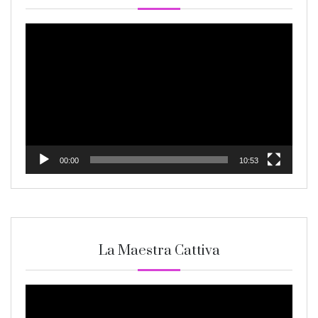
Video
Player
00:00
10:53
La Maestra Cattiva
Video
Player