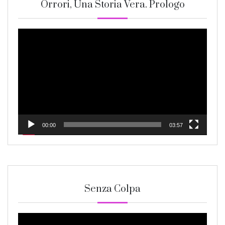
Orrori, Una Storia Vera. Prologo
Video
Player
00:00
03:57
Senza Colpa
Video