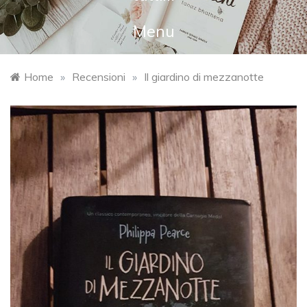
Menu
Home
»
Recensioni
»
Il giardino di mezzanotte