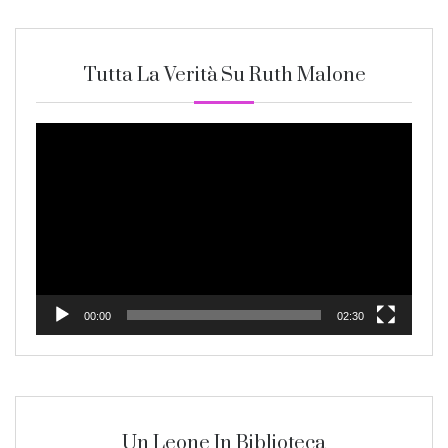
Tutta La Verità Su Ruth Malone
Video
Player
00:00
02:30
Un Leone In Biblioteca