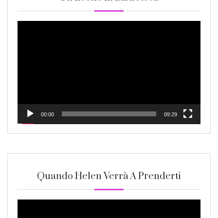
Video
Player
00:00
09:29
Quando Helen Verrà A Prenderti
Video
Player