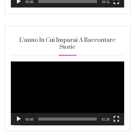
00:00
04:11
L’anno In Cui Imparai A Raccontare
Storie
Video
Player
00:00
01:35