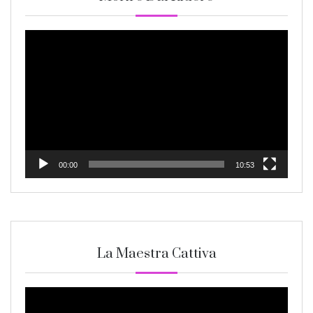
Video
Player
00:00
10:53
La Maestra Cattiva
Video
Player