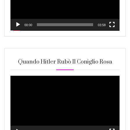
00:00
03:58
Quando Hitler Rubò Il Coniglio Rosa
Video
Player