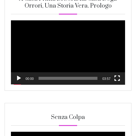
Orrori, Una Storia Vera. Prologo
Video
Player
00:00
03:57
Senza Colpa
Video