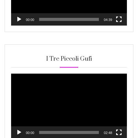
00:00
04:39
I Tre Piccoli Gufi
Video
Player
00:00
02:48