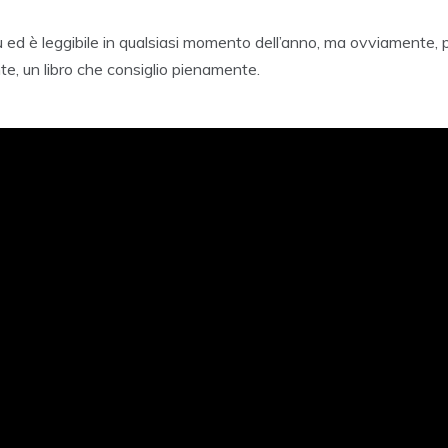
su ed è leggibile in qualsiasi momento dell’anno, ma ovviamente,
e, un libro che consiglio pienamente.