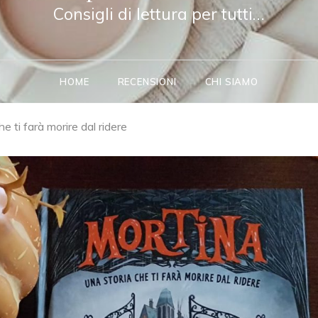
Consigli di lettura per tutti…
HOME
RECENSIONI
CHI SIAMO
e ti farà morire dal ridere