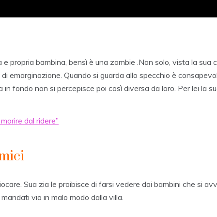
ra e propria bambina, bensì è una zombie .Non solo, vista la su
e di emarginazione. Quando si guarda allo specchio è consapevole
in fondo non si percepisce poi così diversa da loro. Per lei la su
 morire dal ridere”
amici
iocare. Sua zia le proibisce di farsi vedere dai bambini che si a
 mandati via in malo modo dalla villa.