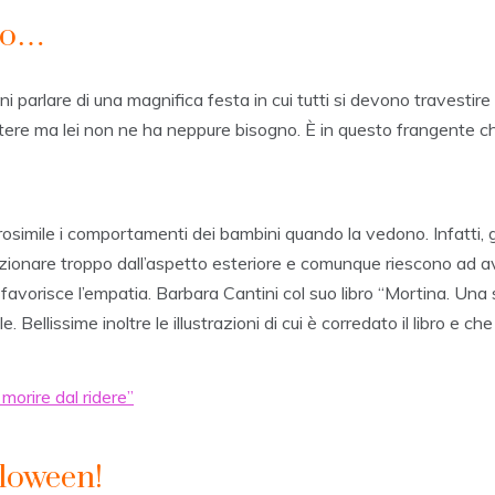
no…
i parlare di una magnifica festa in cui tutti si devono travestire 
ettere ma lei non ne ha neppure bisogno. È in questo frangente c
erosimile i comportamenti dei bambini quando la vedono. Infatti,
ndizionare troppo dall’aspetto esteriore e comunque riescono ad 
e favorisce l’empatia. Barbara Cantini col suo libro “Mortina. Una s
llissime inoltre le illustrazioni di cui è corredato il libro e c
 morire dal ridere”
lloween!