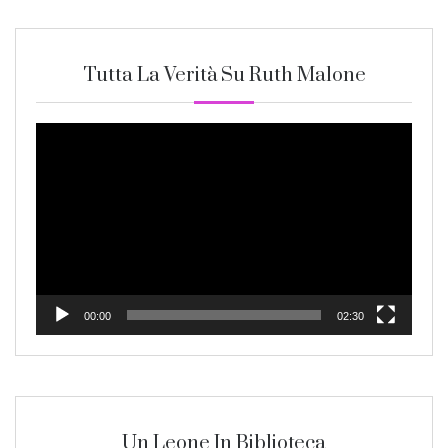
Tutta La Verità Su Ruth Malone
Video
Player
00:00
02:30
Un Leone In Biblioteca