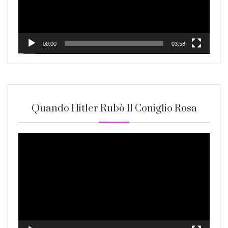
00:00
03:58
Quando Hitler Rubò Il Coniglio Rosa
Video
Player