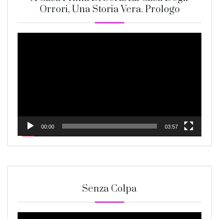
Orrori, Una Storia Vera. Prologo
Video
Player
00:00
03:57
Senza Colpa
Video