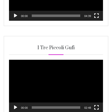
00:00
04:39
I Tre Piccoli Gufi
Video
Player
00:00
02:48