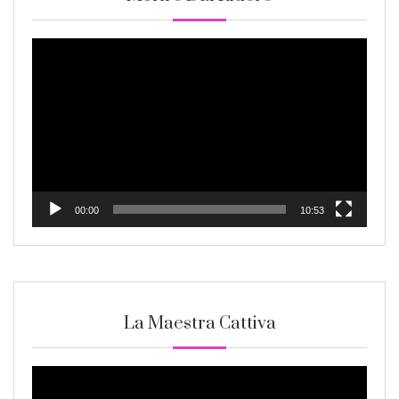
Video
Player
00:00
10:53
La Maestra Cattiva
Video
Player