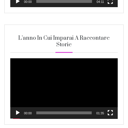
00:00
04:11
L’anno In Cui Imparai A Raccontare
Storie
Video
Player
00:00
01:35