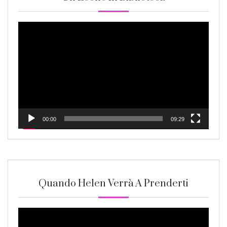
Video
Player
00:00
09:29
Quando Helen Verrà A Prenderti
Video
Player