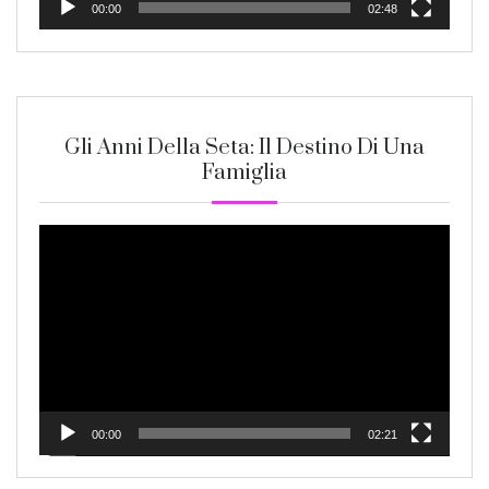
00:00
02:48
Gli Anni Della Seta: Il Destino Di Una
Famiglia
Video
Player
00:00
02:21