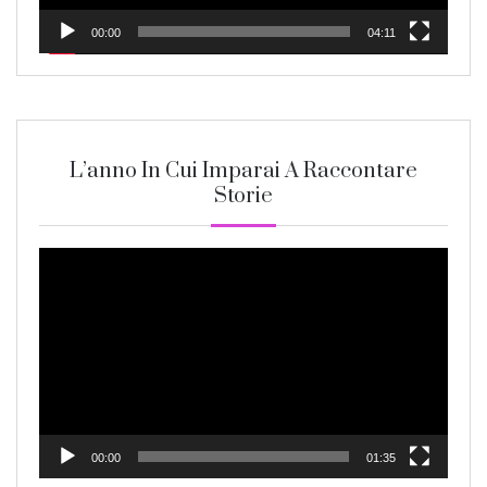
00:00
04:11
L’anno In Cui Imparai A Raccontare
Storie
Video
Player
00:00
01:35