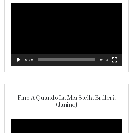
Video
Player
00:00
04:06
Fino A Quando La Mia Stella Brillerà
(Janine)
Video
Player