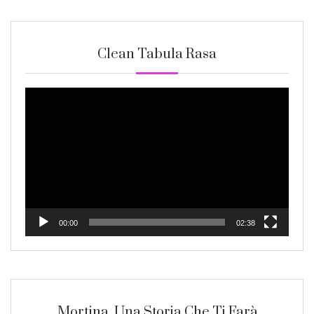
Clean Tabula Rasa
Video
Player
00:00
02:38
Mortina. Una Storia Che Ti Farà