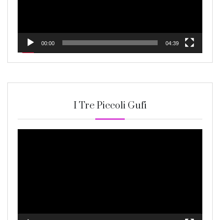
00:00
04:39
I Tre Piccoli Gufi
Video
Player