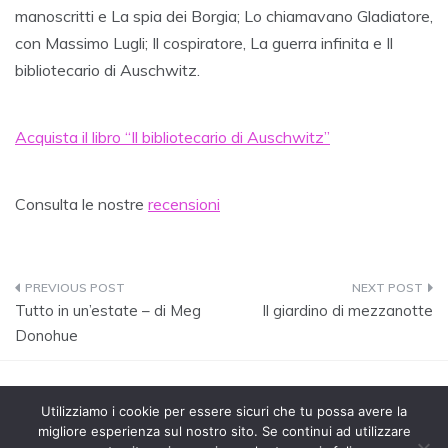
manoscritti e La spia dei Borgia; Lo chiamavano Gladiatore,
con Massimo Lugli; Il cospiratore, La guerra infinita e Il
bibliotecario di Auschwitz.
Acquista il libro “Il bibliotecario di Auschwitz”
Consulta le nostre
recensioni
Navigazione
Tutto in un’estate – di Meg
Il giardino di mezzanotte
articoli
Donohue
Utilizziamo i cookie per essere sicuri che tu possa avere la
migliore esperienza sul nostro sito. Se continui ad utilizzare